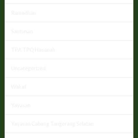
Ramadhan
Santunan
TPA TPQ Hasanah
Uncategorized
Wakaf
Yayasan
Yayasan Cabang Tangerang Selatan