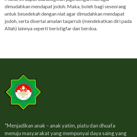
dimudahkan mendapat jodoh. Maka, boleh bagi seseorang
untuk besedekah dengan niat agar dimudahkan mendapat
jodoh, serta disertai amalan taqarrub (mendekatkan diri pada
Allah) lainnya seperti beristigfar dan berdoa.
”Menjadikan anak – anak yatim, piatu dan dhuafa
menuju masyarakat yang mempunyai daya saing yang