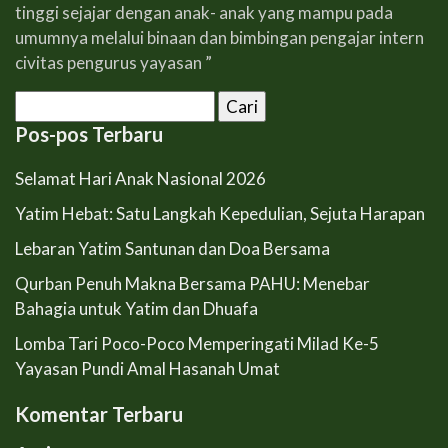
tinggi sejajar dengan anak- anak yang mampu pada
umumnya melalui binaan dan bimbingan pengajar intern
civitas pengurus yayasan ”
Cari
untuk:
Pos-pos Terbaru
Selamat Hari Anak Nasional 2026
Yatim Hebat: Satu Langkah Kepedulian, Sejuta Harapan
Lebaran Yatim Santunan dan Doa Bersama
Qurban Penuh Makna Bersama PAHU: Menebar
Bahagia untuk Yatim dan Dhuafa
Lomba Tari Poco-Poco Memperingati Milad Ke-5
Yayasan Pundi Amal Hasanah Umat
Komentar Terbaru