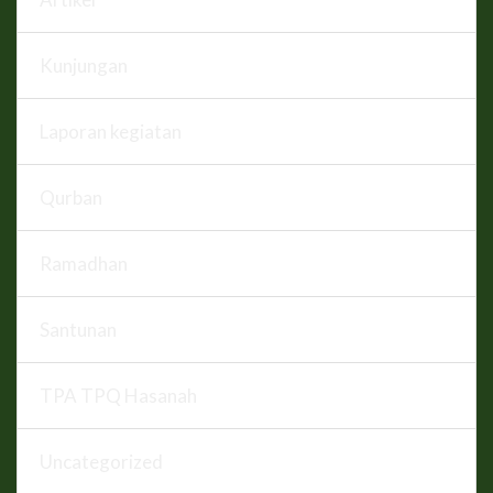
Kunjungan
Laporan kegiatan
Qurban
Ramadhan
Santunan
TPA TPQ Hasanah
Uncategorized