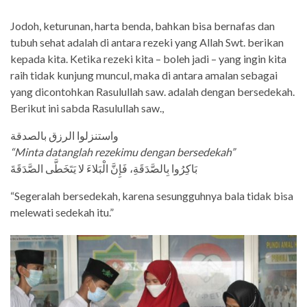
Jodoh, keturunan, harta benda, bahkan bisa bernafas dan
tubuh sehat adalah di antara rezeki yang Allah Swt. berikan
kepada kita. Ketika rezeki kita – boleh jadi – yang ingin kita
raih tidak kunjung muncul, maka di antara amalan sebagai
yang dicontohkan Rasulullah saw. adalah dengan bersedekah.
Berikut ini sabda Rasulullah saw.,
واستنزلوا الرزق بالصدقة
“
Minta datanglah rezekimu dengan bersedekah”
بَاكِرُوا بِالصَّدَقَةِ، فَإِنَّ الْبَلاءَ لا يَتَخَطَّى الصَّدَقَةَ
“Segeralah bersedekah, karena sesungguhnya bala tidak bisa
melewati sedekah itu.”