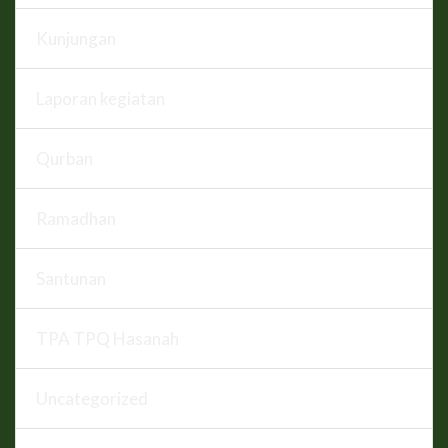
Kunjungan
Laporan kegiatan
Qurban
Ramadhan
Santunan
TPA TPQ Hasanah
Uncategorized