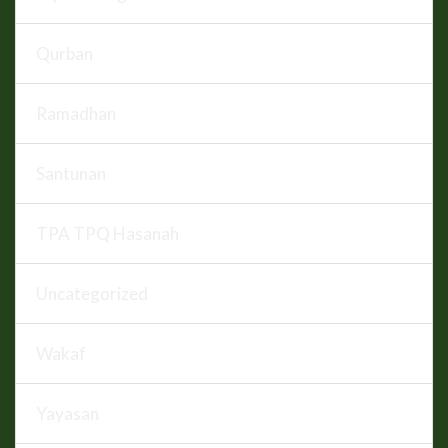
Qurban
Ramadhan
Santunan
TPA TPQ Hasanah
Uncategorized
Wakaf
Yayasan