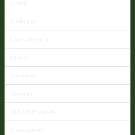
Artikel
Kunjungan
Laporan kegiatan
Qurban
Ramadhan
Santunan
TPA TPQ Hasanah
Uncategorized