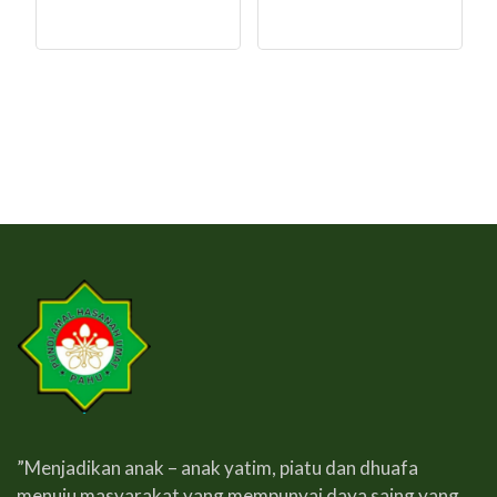
”Menjadikan anak – anak yatim, piatu dan dhuafa
menuju masyarakat yang mempunyai daya saing yang