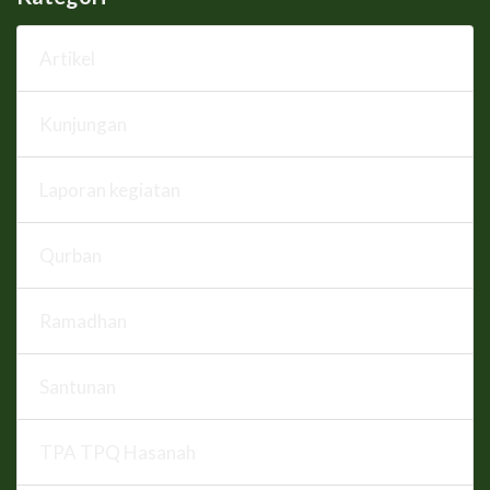
Artikel
Kunjungan
Laporan kegiatan
Qurban
Ramadhan
Santunan
TPA TPQ Hasanah