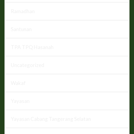
Ramadhan
Santunan
TPA TPQ Hasanah
Uncategorized
Wakaf
Yayasan
Yayasan Cabang Tangerang Selatan