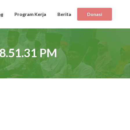
ng
Program Kerja
Berita
Donasi
8.51.31 PM