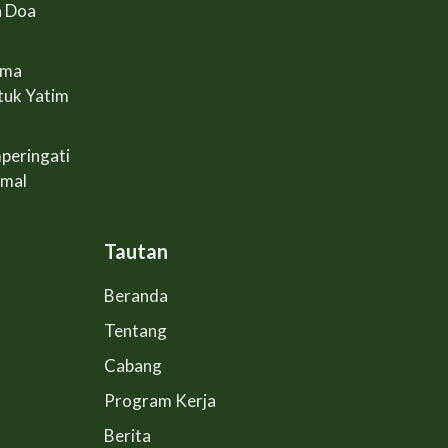
n Doa
ama
tuk Yatim
peringati
Amal
Tautan
Beranda
Tentang
Cabang
Program Kerja
Berita