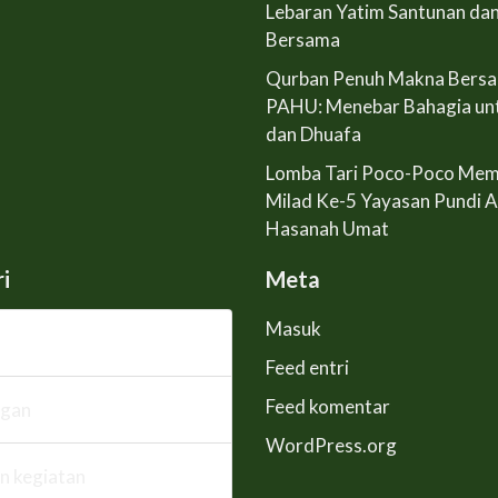
Lebaran Yatim Santunan da
Bersama
Qurban Penuh Makna Bers
PAHU: Menebar Bahagia un
dan Dhuafa
Lomba Tari Poco-Poco Mem
Milad Ke-5 Yayasan Pundi 
Hasanah Umat
i
Meta
Masuk
Feed entri
Feed komentar
ngan
WordPress.org
n kegiatan