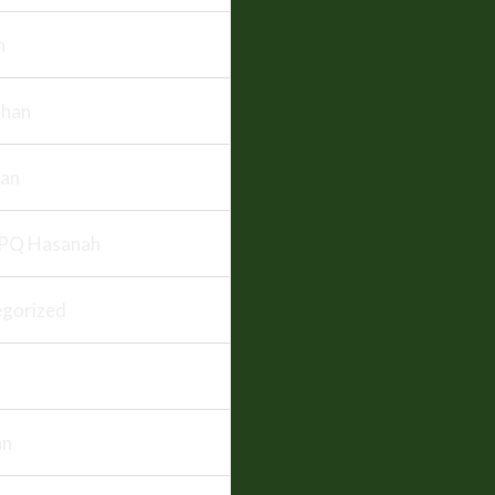
n
han
an
PQ Hasanah
gorized
an