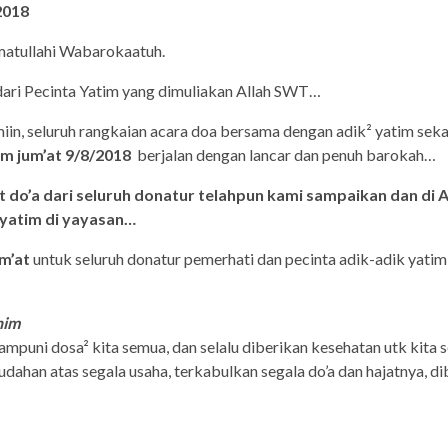
 2018
atullahi Wabarokaatuh.
dari Pecinta Yatim yang dimuliakan Allah SWT…
miin, seluruh rangkaian acara doa bersama dengan adik² yatim sek
m jum’at 9/8/2018
berjalan dengan lancar dan penuh barokah…
t do’a dari seluruh donatur telahpun kami sampaikan dan di
 yatim di yayasan…
m’at
untuk seluruh donatur pemerhati dan pecinta adik-adik yati
him
mpuni dosa² kita semua, dan selalu diberikan kesehatan utk kita 
dahan atas segala usaha, terkabulkan segala do’a dan hajatnya, 