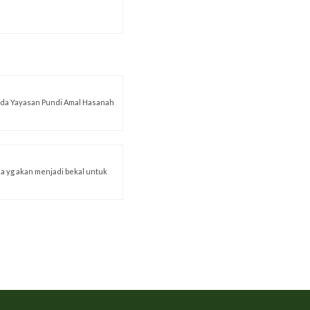
ada Yayasan Pundi Amal Hasanah
a yg akan menjadi bekal untuk