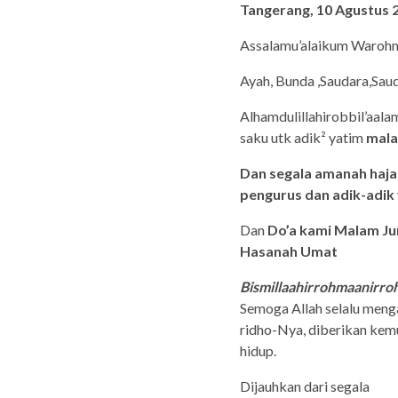
Tangerang, 10 Agustus
Assalamu’alaikum Warohm
Ayah, Bunda ,Saudara,Sau
Alhamdulillahirobbil’aala
saku utk adik² yatim
mala
Dan segala amanah haja
pengurus dan adik-adik
Dan
Do’a kami Malam Ju
Hasanah Umat
Bismillaahirrohmaanirro
Semoga Allah selalu menga
ridho-Nya, diberikan kemu
hidup.
Dijauhkan dari segala