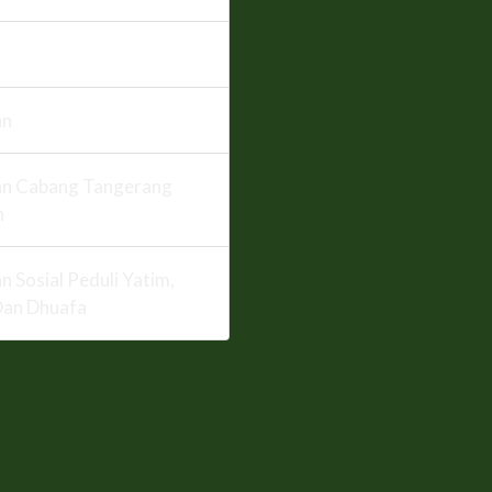
an
n Cabang Tangerang
n
n Sosial Peduli Yatim,
Dan Dhuafa