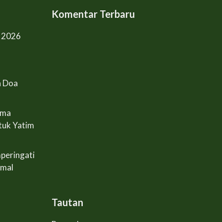
Komentar Terbaru
l 2026
n Doa
ama
tuk Yatim
peringati
Amal
Tautan