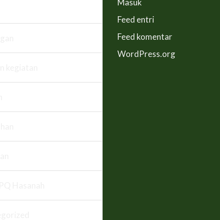
Masuk
Feed entri
Feed komentar
ngan
WordPress.org
n kegiatan
n
han
an
PQ Hasanah
gorized