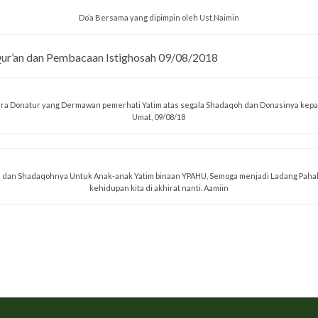
Do’a Bersama yang dipimpin oleh Ust.Naimin
Qur’an dan Pembacaan Istighosah 09/08/2018
ra Donatur yang Dermawan pemerhati Yatim atas segala Shadaqoh dan Donasinya kep
Umat, 09/08/18
l dan Shadaqohnya Untuk Anak-anak Yatim binaan YPAHU, Semoga menjadi Ladang Pahal
kehidupan kita di akhirat nanti. Aamiin