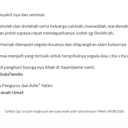
enyakit nya dan sembuh.
g sholeh dan sholehah serta keluarga sakinah, mawaddah, warahma
n jodoh supaya cepat mendapatkanya Jodoh yg Sholeh/ah..
humah diampuni segala dosanya dan dilapangkan alam kuburnya
a menjadi yang terbaik untuk terqobulnya segala doa, cita-cita 
 penghuni Syorga nya Allah di Yaumilakhir nanti.
bala’lamiin
h Pengurus dan Adik² Yatim
sanah Umat
Tahfidz Qur’an Dan Istighosah bersama Adik-adik Yatim Binaan YPAHU 09/08/2018