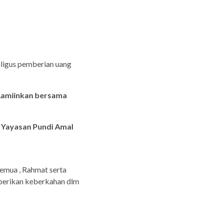
aligus pemberian uang
 Aamiinkan bersama
m
Yayasan Pundi Amal
semua , Rahmat serta
diberikan keberkahan dlm