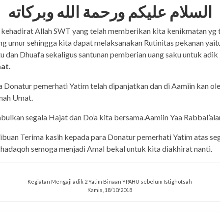
السلام عليكم ورحمة الله وبركاته
n kehadirat Allah SWT yang telah memberikan kita kenikmatan yg 
ng umur sehingga kita dapat melaksanakan Rutinitas pekanan yaitu
tu dan Dhuafa sekaligus santunan pemberian uang saku untuk adik
at.
a Donatur pemerhati Yatim telah dipanjatkan dan di Aamiin kan ol
nah Umat.
lkan segala Hajat dan Do’a kita bersama.Aamiin Yaa Rabbal’ala
ibuan Terima kasih kepada para Donatur pemerhati Yatim atas se
Shadaqoh semoga menjadi Amal bekal untuk kita diakhirat nanti.
Kegiatan Mengaji adik 2 Yatim Binaan YPAHU sebelum Istighotsah
Kamis, 18/10/2018