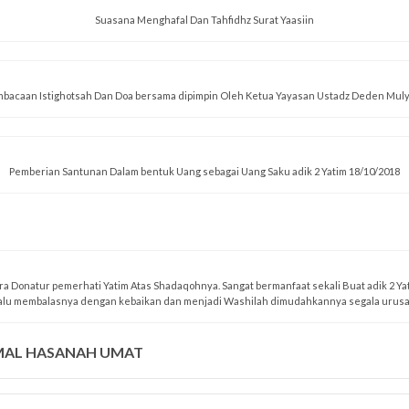
Suasana Menghafal Dan Tahfidhz Surat Yaasiin
bacaan Istighotsah Dan Doa bersama dipimpin Oleh Ketua Yayasan Ustadz Deden Mul
Pemberian Santunan Dalam bentuk Uang sebagai Uang Saku adik 2 Yatim 18/10/2018
a Donatur pemerhati Yatim Atas Shadaqohnya. Sangat bermanfaat sekali Buat adik 2 Ya
alu membalasnya dengan kebaikan dan menjadi Washilah dimudahkannya segala urusa
AMAL HASANAH UMAT