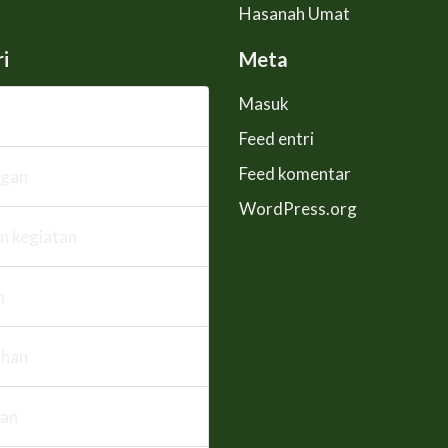
Hasanah Umat
i
Meta
Masuk
Feed entri
Feed komentar
ngan
WordPress.org
n kegiatan
n
han
an