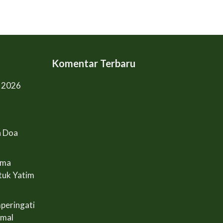
Komentar Terbaru
l 2026
n Doa
ama
tuk Yatim
peringati
Amal