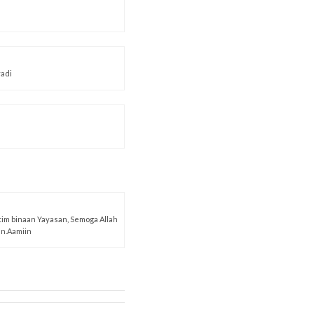
yadi
tim binaan Yayasan, Semoga Allah
n.Aamiin