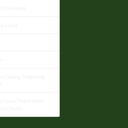
PQ Hasanah
gorized
an
n Cabang Tangerang
n
n Sosial Peduli Yatim,
Dan Dhuafa