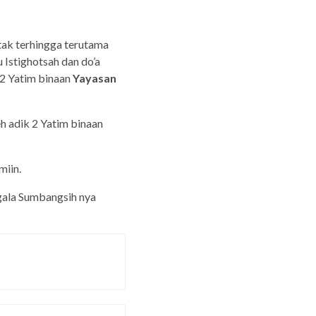
tak terhingga terutama
 Istighotsah dan do’a
 2 Yatim binaan
Yayasan
eh adik 2 Yatim binaan
miin.
gala Sumbangsih nya