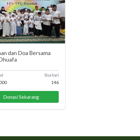
nan dan Doa Bersama
 Dhuafa
ul
Sisa hari
.000
146
Donasi Sekarang