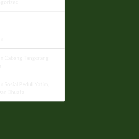
gorized
an
n Cabang Tangerang
n
n Sosial Peduli Yatim,
Dan Dhuafa