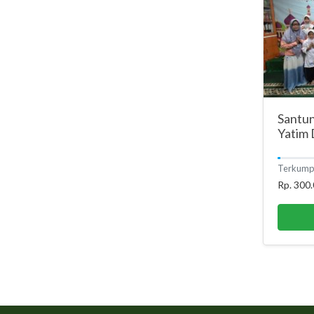
Santu
Yatim
Terkump
Rp. 300