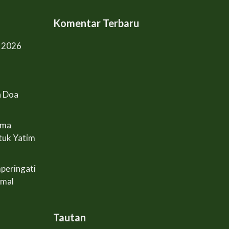
Komentar Terbaru
l 2026
n Doa
ama
tuk Yatim
peringati
Amal
Tautan