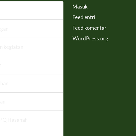
Masuk
Feed entri
Feed komentar
ngan
WordPress.org
n kegiatan
n
han
an
PQ Hasanah