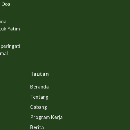
n Doa
ama
tuk Yatim
peringati
Amal
Tautan
Beranda
Tentang
Cabang
Program Kerja
Berita