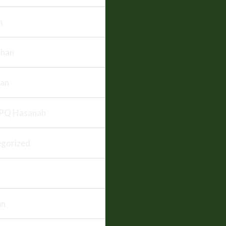
n
han
an
PQ Hasanah
gorized
an