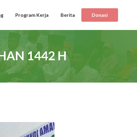
ng
Program Kerja
Berita
Donasi
AN 1442 H