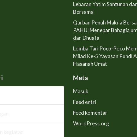
Lebaran Yatim Santunan da
Bersama
Qurban Penuh Makna Bers
PAHU: Menebar Bahagia un
dan Dhuafa
Lomba Tari Poco-Poco Mem
Milad Ke-5 Yayasan Pundi 
Hasanah Umat
i
Meta
Masuk
Feed entri
Feed komentar
ngan
WordPress.org
n kegiatan