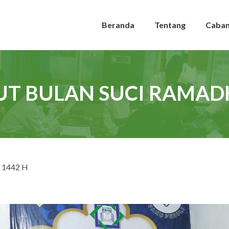
Beranda
Tentang
Caba
T BULAN SUCI RAMADH
 1442 H