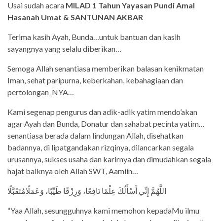
Usai sudah acara
MILAD 1 Tahun Yayasan Pundi Amal
Hasanah Umat & SANTUNAN AKBAR
Terima kasih Ayah, Bunda…untuk bantuan dan kasih
sayangnya yang selalu diberikan…
Semoga Allah senantiasa memberikan balasan kenikmatan
Iman, sehat paripurna, keberkahan, kebahagiaan dan
pertolongan_NYA…
Kami segenap pengurus dan adik-adik yatim mendo’akan
agar Ayah dan Bunda, Donatur dan sahabat pecinta yatim…
senantiasa berada dalam lindungan Allah, disehatkan
badannya, di lipatgandakan rizqinya, dilancarkan segala
urusannya, sukses usaha dan karirnya dan dimudahkan segala
hajat baiknya oleh Allah SWT, Aamiin…
اللَّهُمَّ إِنِّي أَسْأَلُكَ عِلْمًا نَافِعًا، وَرِزْقًا طَيِّبًا، وَعَمَلًامُتَقَبَّلًا
“Yaa Allah, sesungguhnya kami memohon kepadaMu ilmu