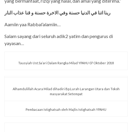
yang bermanfaat, rizqi yang halal, dan amal yang diterima.”
ربنا اتنا في الدنيا حسنة وفي الاخرة حسنة و قنا عذاب النار
Aamiin yaa Rabbal’alamiin…
Salam sayang dari seluruh adik2 yatim dan pengurus di
yayasan…
Tausyiah Ust.Sa’ari Dalam Rangka Milad YPAHU 07 Oktober 2018
Alhamdulillah Acara Milad dihadiri Bp.Lurah Larangan Utara dan Tokoh
masyarakat Setempat
Pembacaan Istighatsah oleh Majlis Istighatsah YPAHU