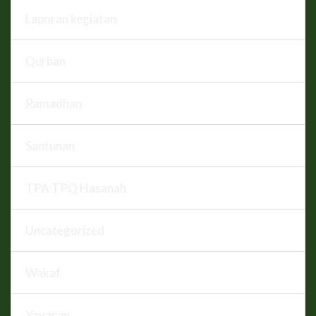
Laporan kegiatan
Qurban
Ramadhan
Santunan
TPA TPQ Hasanah
Uncategorized
Wakaf
Yayasan