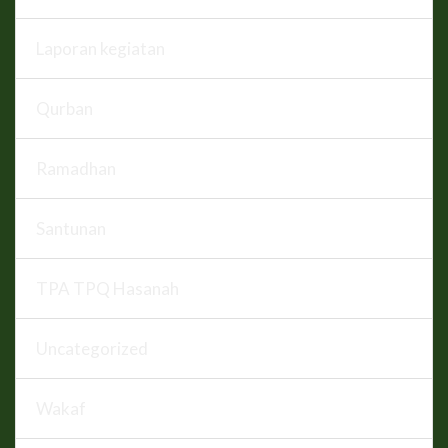
Laporan kegiatan
Qurban
Ramadhan
Santunan
TPA TPQ Hasanah
Uncategorized
Wakaf