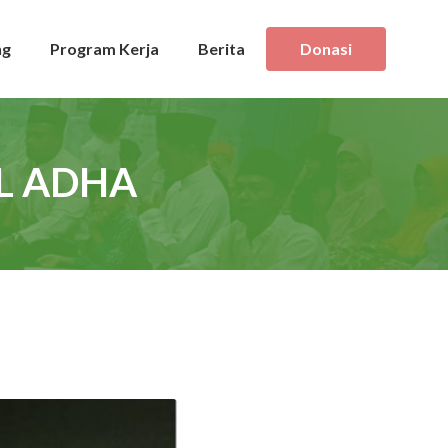
ng
Program Kerja
Berita
Donasi
L ADHA