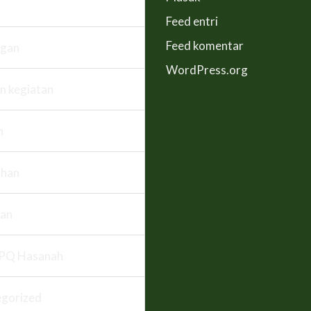
Feed entri
Feed komentar
ngan
WordPress.org
n kegiatan
n
han
an
PQ Hasanah
gorized