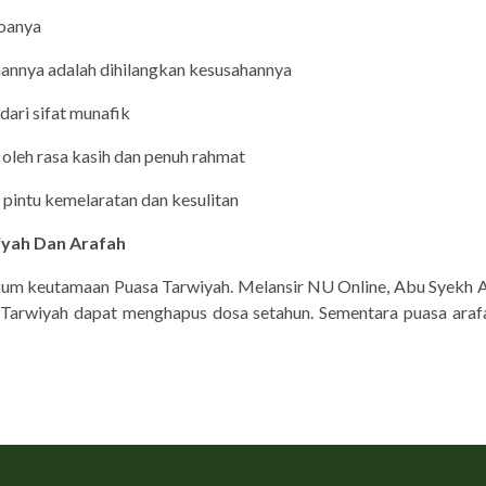
doanya
aannya adalah dihilangkan kesusahannya
 dari sifat munafik
i oleh rasa kasih dan penuh rahmat
i pintu kemelaratan dan kesulitan
yah Dan Arafah
um keutamaan Puasa Tarwiyah. Melansir NU Online, Abu Syekh Al
Tarwiyah dapat menghapus dosa setahun. Sementara puasa ara