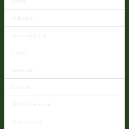
Artikel
Kunjungan
Laporan kegiatan
Qurban
Ramadhan
Santunan
TPA TPQ Hasanah
Uncategorized