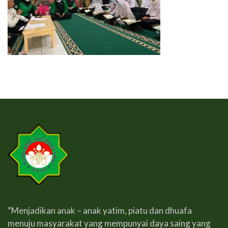
”Menjadikan anak – anak yatim, piatu dan dhuafa
menuju masyarakat yang mempunyai daya saing yang