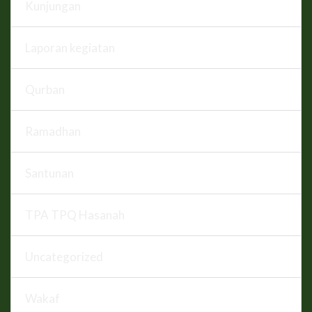
Kunjungan
Laporan kegiatan
Qurban
Ramadhan
Santunan
TPA TPQ Hasanah
Uncategorized
Wakaf