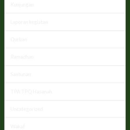
Kunjungan
Laporan kegiatan
Qurban
Ramadhan
Santunan
TPA TPQ Hasanah
Uncategorized
Wakaf