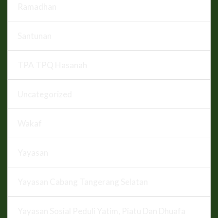
Ramadhan
Santunan
TPA TPQ Hasanah
Uncategorized
Wakaf
Yayasan
Yayasan Cabang Tangerang Selatan
Yayasan Sosial Peduli Yatim, Piatu Dan Dhuafa