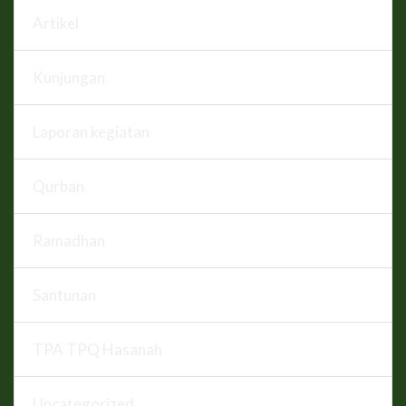
Artikel
Kunjungan
Laporan kegiatan
Qurban
Ramadhan
Santunan
TPA TPQ Hasanah
Uncategorized