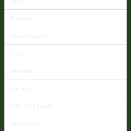
Artikel
Kunjungan
Laporan kegiatan
Qurban
Ramadhan
Santunan
TPA TPQ Hasanah
Uncategorized