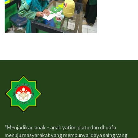
”Menjadikan anak – anak yatim, piatu dan dhuafa
menuju masyarakat yang mempunyai daya saing yang