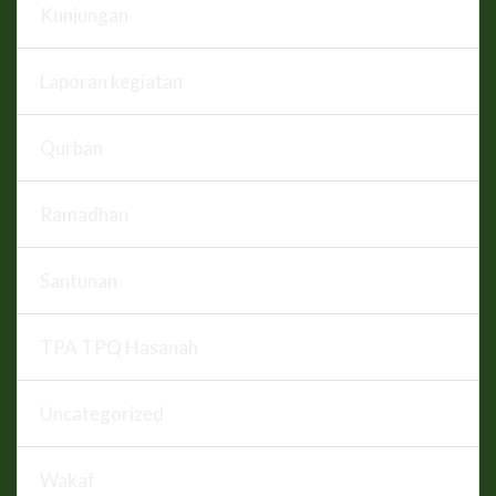
Kunjungan
Laporan kegiatan
Qurban
Ramadhan
Santunan
TPA TPQ Hasanah
Uncategorized
Wakaf