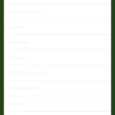
Laporan kegiatan
Qurban
Ramadhan
Santunan
TPA TPQ Hasanah
Uncategorized
Wakaf