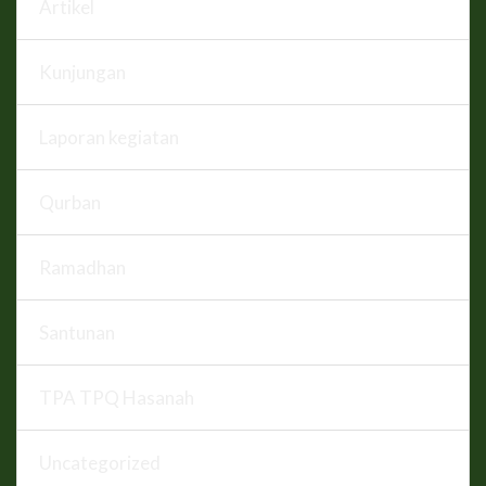
Artikel
Kunjungan
Laporan kegiatan
Qurban
Ramadhan
Santunan
TPA TPQ Hasanah
Uncategorized