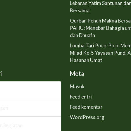
Lebaran Yatim Santunan da
Bersama
Qurban Penuh Makna Bers
PAHU: Menebar Bahagia un
dan Dhuafa
Lomba Tari Poco-Poco Mem
Milad Ke-5 Yayasan Pundi 
Hasanah Umat
i
Meta
Masuk
Feed entri
Feed komentar
ngan
WordPress.org
n kegiatan