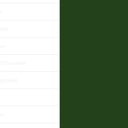
n
han
an
PQ Hasanah
gorized
an