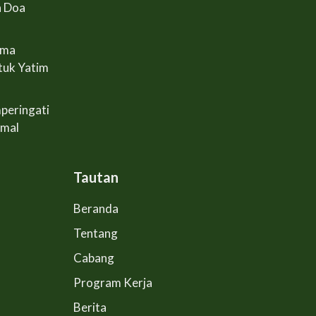
n Doa
ama
tuk Yatim
peringati
Amal
Tautan
Beranda
Tentang
Cabang
Program Kerja
Berita