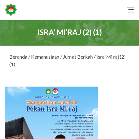
ISRA’ MI’RAJ (2) (1)
Beranda
/
Kemanusiaan
/
Jum’at Berkah
/ Isra’ Mi’raj (2)
(1)