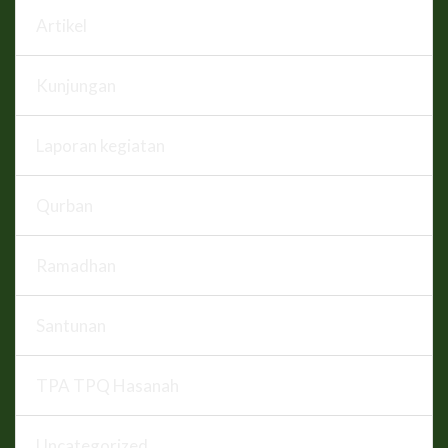
Artikel
Kunjungan
Laporan kegiatan
Qurban
Ramadhan
Santunan
TPA TPQ Hasanah
Uncategorized