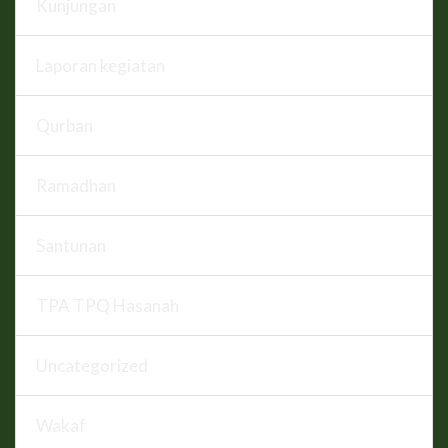
Kunjungan
Laporan kegiatan
Qurban
Ramadhan
Santunan
TPA TPQ Hasanah
Uncategorized
Wakaf