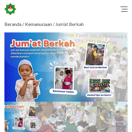
Beranda
/
Kemanusiaan
/ Jum’at Berkah