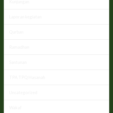
Kunjungan
Laporan kegiatan
Qurban
Ramadhan
Santunan
TPA TPQ Hasanah
Uncategorized
Wakaf